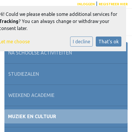
|
INLOGGEN
REGISTREER HIER
Hi! Could we please enable some additional services for
Toggle 
Tracking
? You can always change or withdraw your
consent later.
Let me choose
I decline
That's ok
NA SCHOOLSE ACTIVITEITEN
STUDIEZALEN
WEEKEND ACADEMIE
MUZIEK EN CULTUUR